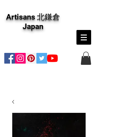
アーティザンズ北鎌倉は絵画販売・絵画購入の
専門画廊です。油彩画・パステル画・日本画・
Artisans 北鎌倉
版画・切り絵など、コンテンポラリー並びにフ
ァインアートのオンライン販売をしています。
Japan
日本国内の抽象画・具象画の画家に加え、海外
のアーティストの作品もお取り寄せ頂けます。
インテリアとして、大切な方へのギフトとし
て、注文絵画も承ります。