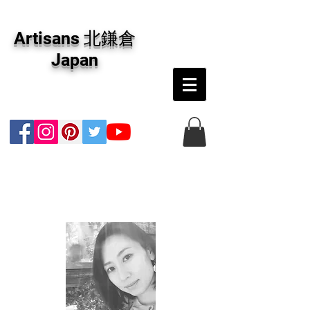
アーティザンズ北鎌倉は絵画販売・絵画購入の
専門画廊です。油彩画・パステル画・日本画・
Artisans 北鎌倉
版画・切り絵など、コンテンポラリー並びにフ
ァインアートのオンライン販売をしています。
Japan
日本国内の抽象画・具象画の画家に加え、海外
のアーティストの作品もお取り寄せ頂けます。
インテリアとして、大切な方へのギフトとし
て、注文絵画も承ります。