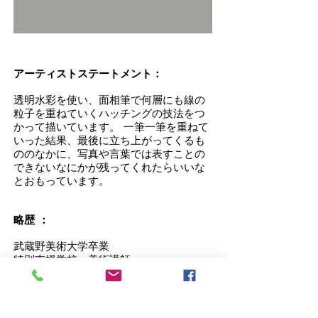
アーティストステートメント：
透明水彩を使い、面相筆で何層にも線の
粒子を重ねていくハッチングの技法をつ
かって描いています。 一筆一筆を重ねて
いった結果、最後に立ち上がってくるも
ののなかに、写真や言葉では表すことの
できないなにかが残ってくれたらいいな
とおもっています。
略歴 ：
武蔵野美術大学卒業
特別支援学校 美術講師
2012 新制作展第７６回 入選
2012 第１７回荒尾総合美術展 教育長
賞