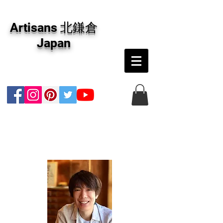
アーティザンズ北鎌倉は絵画販売・絵画購入の
専門画廊です。油彩画・パステル画・日本画・
Artisans 北鎌倉
版画・切り絵など、コンテンポラリー並びにフ
ァインアートのオンライン販売をしています。
Japan
日本国内の抽象画・具象画の画家に加え、海外
のアーティストの作品もお取り寄せ頂けます。
インテリアとして、大切な方へのギフトとし
て、注文絵画も承ります。