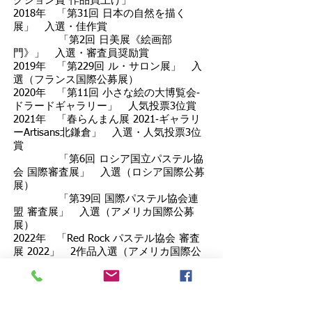
クション賞 作品買上げ」
2018年 「第31回 日本の自然を描く
展」 入選・佳作賞
「第2回 日美展《絵画部
門》」 入選・審査員奨励賞
2019年 「第229回 ル・サロン展」 入
選（フランス国際公募展）
2020年 「第11回 小さな絵の大博覧会‐
ドラードギャラリー」 人気投票3位賞
2021年 「春らんまん展 2021‐ギャラリ
ーArtisans北鎌倉」 入選・人気投票3位
賞
「第6回 ロシア国立パステル協
会 国際審査展」 入選（ロシア国際公募
展）
「第39回 国際パステル協会連
盟 審査展」 入選（アメリカ国際公募
展）
2022年 「Red Rock パステル協会 審査
展 2022」 2作品入選（アメリカ国際公
募展）
「第6回 Pure Color パステル画
国際審査展」 第3位賞（アメリカ国際公
募展）