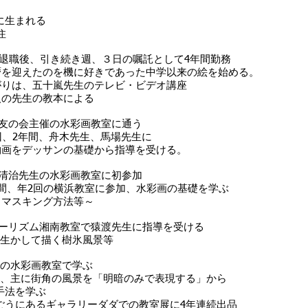
県に生まれる
住
定年退職後、引き続き週、３日の嘱託として4年間勤務
のを機に好きであった中学以来の絵を始める。
十嵐先生のテレビ・ビデオ講座
生の教本による
美術友の会主催の水彩画教室に通う
間、舟木先生、馬場先生に
サンの基礎から指導を受ける。
き清治先生の水彩画教室に初参加
回の横浜教室に参加、水彩画の基礎を学ぶ
キング方法等～
ブツーリズム湘南教室で猿渡先生に指導を受ける
白を生かして描く樹氷風景等
先生の水彩画教室で学ぶ
年間、主に街角の風景を「明暗のみで表現する」から
を学ぶ
ギャラリーダダでの教室展に4年連続出品