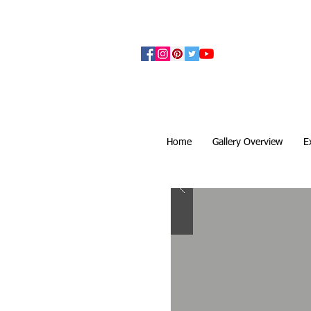
アーティザンズ北鎌倉は絵画販売・絵画購入の
ます。日本国内の抽象画・具象画の画家に
Home
Gallery Overview
E