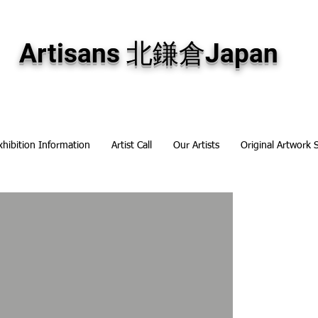
専門画廊です。油彩画・パステル画・日本画・版画・切り絵など、コンテンポラリー
加え、海外のアーティストの作品もお取り寄せ頂けます。インテリアとして、大切な
Artisans 北鎌倉Japan
xhibition Information
Artist Call
Our Artists
Original Artwork 