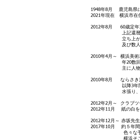
1948年8月 鹿児島
2021年現在 横浜市在
2012年8月 60歳
上記還暦を迎えた
立ち上がりは、五
及び数人の先
2010年4月～ 横浜
年20数回、2年
主に人物画をデッ
2010年8月 ならさ
以降3年間、年2
水張り、マス
2012年2月～ クラ
2012年11月 紙の
2012年12月～ 赤坂
2017年10月 約５
色々な手法
横浜そごうにある