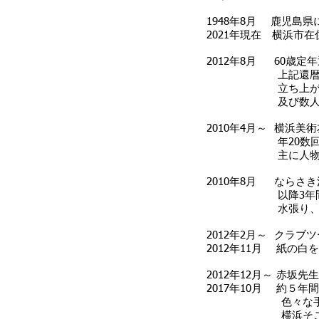
1948年8月 鹿児島
2021年現在 横浜市在
2012年8月 60歳
上記還暦を迎えた
立ち上がりは、五
及び数人の先
2010年4月～ 横浜
年20数回、2年
主に人物画をデッ
2010年8月 ならさ
以降3年間、年2
水張り、マス
2012年2月～ クラ
2012年11月 紙の
2012年12月～ 赤坂
2017年10月 約５
色々な手法
横浜そごうにある