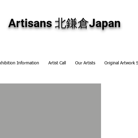
専門画廊です。油彩画・パステル画・日本画・版画・切り絵など、コンテンポラリー
加え、海外のアーティストの作品もお取り寄せ頂けます。インテリアとして、大切な
Artisans 北鎌倉Japan
xhibition Information
Artist Call
Our Artists
Original Artwork 