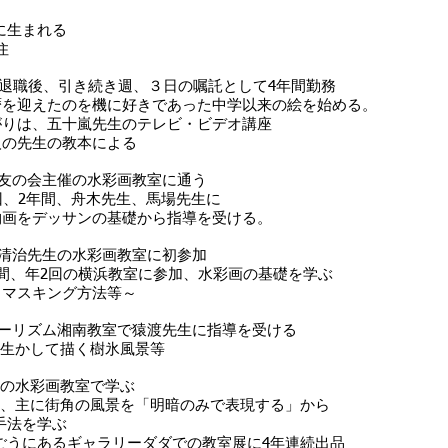
県に生まれる
住
定年退職後、引き続き週、３日の嘱託として4年間勤務
のを機に好きであった中学以来の絵を始める。
十嵐先生のテレビ・ビデオ講座
生の教本による
美術友の会主催の水彩画教室に通う
間、舟木先生、馬場先生に
サンの基礎から指導を受ける。
き清治先生の水彩画教室に初参加
回の横浜教室に参加、水彩画の基礎を学ぶ
キング方法等～
ブツーリズム湘南教室で猿渡先生に指導を受ける
白を生かして描く樹氷風景等
先生の水彩画教室で学ぶ
年間、主に街角の風景を「明暗のみで表現する」から
を学ぶ
ギャラリーダダでの教室展に4年連続出品