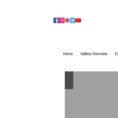
アーティザンズ北鎌倉は絵画販売・絵画購入の
ます。日本国内の抽象画・具象画の画家に
Home
Gallery Overview
E