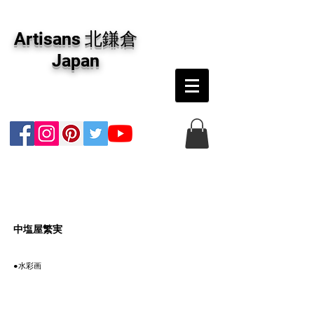
アーティザンズ北鎌倉は絵画販売・絵画購入の
専門画廊です。油彩画・パステル画・日本画・
Artisans 北鎌倉
版画・切り絵など、コンテンポラリー並びにフ
ァインアートのオンライン販売をしています。
Japan
日本国内の抽象画・具象画の画家に加え、海外
のアーティストの作品もお取り寄せ頂けます。
インテリアとして、大切な方へのギフトとし
て、注文絵画も承ります。
​中塩屋繁実
●水彩画