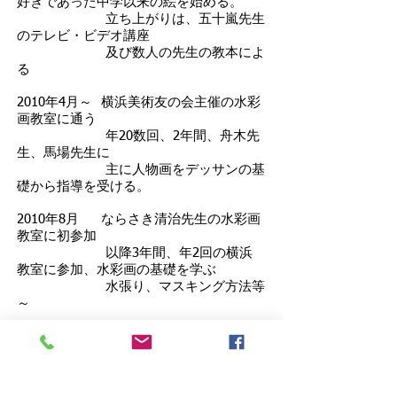
好きであった中学以来の絵を始める。
立ち上がりは、五十嵐先生
のテレビ・ビデオ講座
及び数人の先生の教本によ
る
2010年4月～ 横浜美術友の会主催の水彩
画教室に通う
年20数回、2年間、舟木先
生、馬場先生に
主に人物画をデッサンの基
礎から指導を受ける。
2010年8月 ならさき清治先生の水彩画
教室に初参加
以降3年間、年2回の横浜
教室に参加、水彩画の基礎を学ぶ
水張り、マスキング方法等
～
2012年2月～ クラブツーリズム湘南教室
で猿渡先生に指導を受ける
2012年11月 紙の白を生かして描く樹氷
風景等