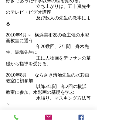
好きであった中学以来の絵を始める。
立ち上がりは、五十嵐先生
のテレビ・ビデオ講座
及び数人の先生の教本によ
る
2010年4月～ 横浜美術友の会主催の水彩
画教室に通う
年20数回、2年間、舟木先
生、馬場先生に
主に人物画をデッサンの基
礎から指導を受ける。
2010年8月 ならさき清治先生の水彩画
教室に初参加
以降3年間、年2回の横浜
教室に参加、水彩画の基礎を学ぶ
水張り、マスキング方法等
～
2012年2月～ クラブツーリズム湘南教室
で猿渡先生に指導を受ける
2012年11月 紙の白を生かして描く樹氷
風景等