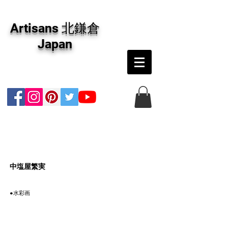
アーティザンズ北鎌倉は絵画販売・絵画購入の
専門画廊です。油彩画・パステル画・日本画・
Artisans 北鎌倉
版画・切り絵など、コンテンポラリー並びにフ
ァインアートのオンライン販売をしています。
Japan
日本国内の抽象画・具象画の画家に加え、海外
のアーティストの作品もお取り寄せ頂けます。
インテリアとして、大切な方へのギフトとし
て、注文絵画も承ります。
​中塩屋繁実
●水彩画