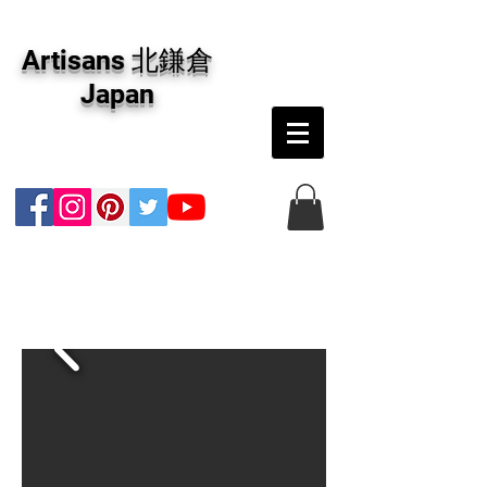
アーティザンズ北鎌倉は絵画販売・絵画購入の
専門画廊です。油彩画・パステル画・日本画・
Artisans 北鎌倉
版画・切り絵など、コンテンポラリー並びにフ
ァインアートのオンライン販売をしています。
Japan
日本国内の抽象画・具象画の画家に加え、海外
のアーティストの作品もお取り寄せ頂けます。
インテリアとして、大切な方へのギフトとし
て、注文絵画も承ります。