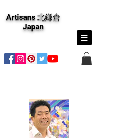
アーティザンズ北鎌倉は絵画販売・絵画購入の
専門画廊です。油彩画・パステル画・日本画・
Artisans 北鎌倉
版画・切り絵など、コンテンポラリー並びにフ
ァインアートのオンライン販売をしています。
Japan
日本国内の抽象画・具象画の画家に加え、海外
のアーティストの作品もお取り寄せ頂けます。
インテリアとして、大切な方へのギフトとし
て、注文絵画も承ります。