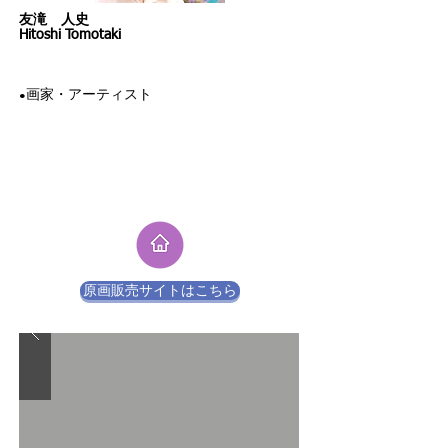
​友滝 人史
​Hitoshi Tomotaki
​画家・アーティスト
●
原画販売サイトはこちら