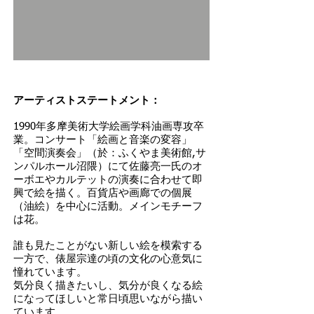
アーティストステートメント：
1990年多摩美術大学絵画学科油画専攻卒
業。コンサート「絵画と音楽の変容」
「空間演奏会」（於：ふくやま美術館,サ
ンパルホール沼隈）にて佐藤亮一氏のオ
ーボエやカルテットの演奏に合わせて即
興で絵を描く。百貨店や画廊での個展
（油絵）を中心に活動。メインモチーフ
は花。
誰も見たことがない新しい絵を模索する
一方で、俵屋宗達の頃の文化の心意気に
憧れています。
気分良く描きたいし、気分が良くなる絵
になってほしいと常日頃思いながら描い
ています。