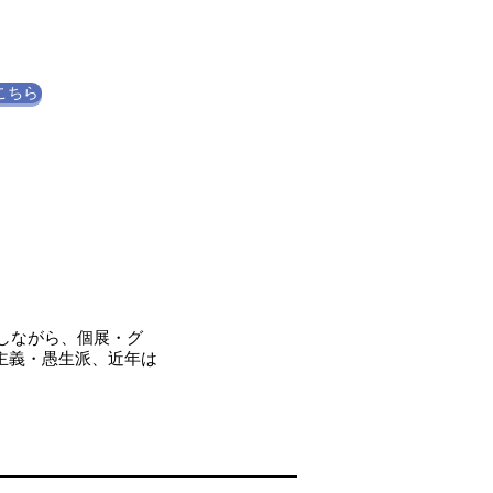
こちら
品しながら、個展・グ
主義・愚生派、
近年は