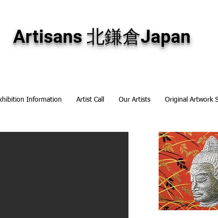
専門画廊です。油彩画・パステル画・日本画・版画・切り絵など、コンテンポラリー
加え、海外のアーティストの作品もお取り寄せ頂けます。インテリアとして、大切な
Artisans 北鎌倉Japan
xhibition Information
Artist Call
Our Artists
Original Artwork 