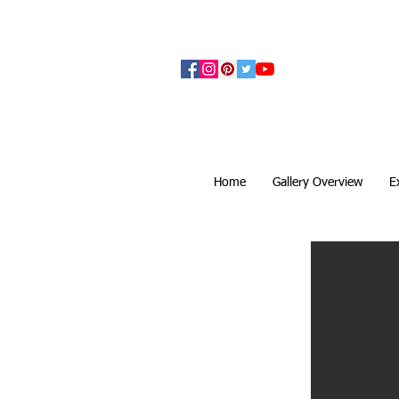
アーティザンズ北鎌倉は絵画販売・絵画購入の
ます。日本国内の抽象画・具象画の画家に
Home
Gallery Overview
E