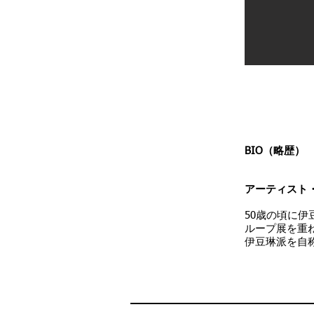
BIO（略歴）
アーティスト
​50歳の頃に
ループ展を重
伊豆琳派を自