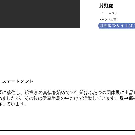
片野虎
​アーティスト
​●アクリル画
原画販売サイトは
・ステートメント
伊豆に移住し、絵描きの真似を始めて10年間はふたつの団体展に出
ねましたが、その後は伊豆半島の中だけで活動しています。
反中傷
称しています。