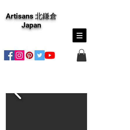
アーティザンズ北鎌倉は絵画販売・絵画購入の
専門画廊です。油彩画・パステル画・日本画・
Artisans 北鎌倉
版画・切り絵など、コンテンポラリー並びにフ
ァインアートのオンライン販売をしています。
Japan
日本国内の抽象画・具象画の画家に加え、海外
のアーティストの作品もお取り寄せ頂けます。
インテリアとして、大切な方へのギフトとし
て、注文絵画も承ります。