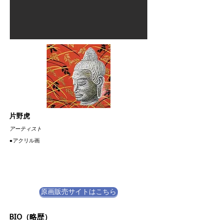
片野虎
​アーティスト
​●アクリル画
原画販売サイトはこちら
BIO（略歴）