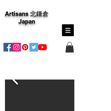
アーティザンズ北鎌倉は絵画販売・絵画購入の
専門画廊です。油彩画・パステル画・日本画・
Artisans 北鎌倉
版画・切り絵など、コンテンポラリー並びにフ
ァインアートのオンライン販売をしています。
Japan
日本国内の抽象画・具象画の画家に加え、海外
のアーティストの作品もお取り寄せ頂けます。
インテリアとして、大切な方へのギフトとし
て、注文絵画も承ります。