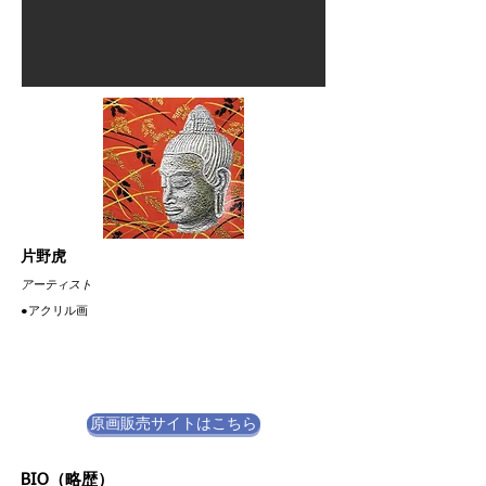
片野虎
​アーティスト
​●アクリル画
原画販売サイトはこちら
BIO（略歴）