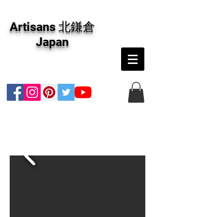
アーティザンズ北鎌倉は絵画販売・絵画購入の
専門画廊です。油彩画・パステル画・日本画・
Artisans 北鎌倉
版画・切り絵など、コンテンポラリー並びにフ
ァインアートのオンライン販売をしています。
Japan
日本国内の抽象画・具象画の画家に加え、海外
のアーティストの作品もお取り寄せ頂けます。
インテリアとして、大切な方へのギフトとし
て、注文絵画も承ります。