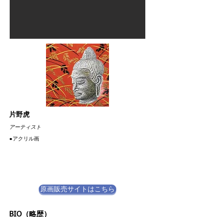
片野虎
​アーティスト
​●アクリル画
原画販売サイトはこちら
BIO（略歴）