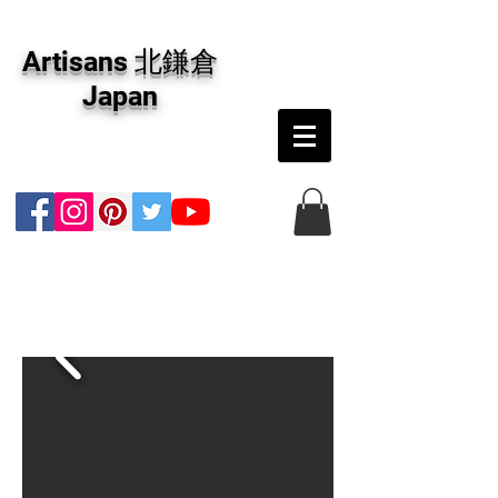
アーティザンズ北鎌倉は絵画販売・絵画購入の
専門画廊です。油彩画・パステル画・日本画・
Artisans 北鎌倉
版画・切り絵など、コンテンポラリー並びにフ
ァインアートのオンライン販売をしています。
Japan
日本国内の抽象画・具象画の画家に加え、海外
のアーティストの作品もお取り寄せ頂けます。
インテリアとして、大切な方へのギフトとし
て、注文絵画も承ります。