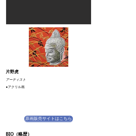
片野虎
​アーティスト
​●アクリル画
原画販売サイトはこちら
BIO（略歴）