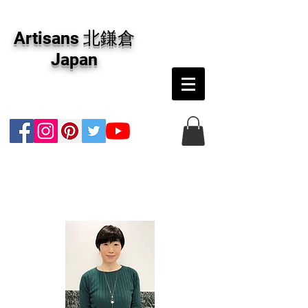
アーティザンズ北鎌倉は絵画販売・絵画購入の
専門画廊です。油彩画・パステル画・日本画・
Artisans 北鎌倉
版画・切り絵など、コンテンポラリー並びにフ
ァインアートのオンライン販売をしています。
Japan
日本国内の抽象画・具象画の画家に加え、海外
のアーティストの作品もお取り寄せ頂けます。
インテリアとして、大切な方へのギフトとし
て、注文絵画も承ります。