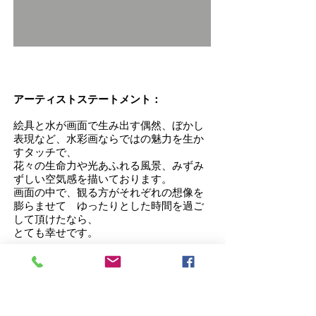
アーティストステートメント：
絵具と水が画面で生み出す偶然、ぼかし
表現など、水彩画ならではの魅力を生か
すタッチで、
花々の生命力や光あふれる風景、みずみ
ずしい空気感を描いております。
画面の中で、観る方がそれぞれの想像を
膨らませて ゆったりとした時間を過ご
して頂けたなら、
とても幸せです。
BIO（略歴）
公募・水彩人展 2017年より連続入選
IWSファブリアーノ国際水彩画展
2019・2020選抜参加