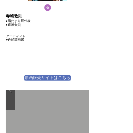
寺崎敦則
●
陽だまり展代表
​●
逕展会員
アーティスト
●
色鉛筆画家
原画販売サイトはこちら