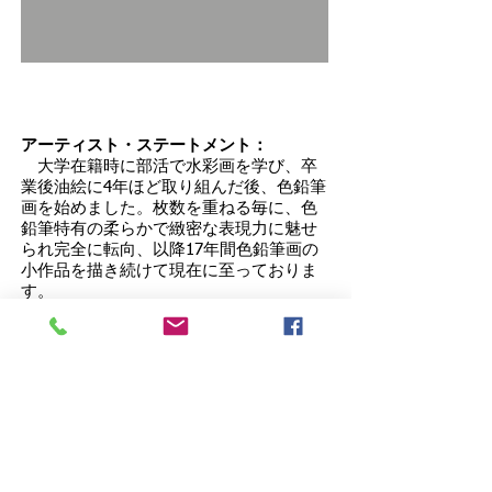
アーティスト・ステートメント：
大学在籍時に部活で水彩画を学び、卒
業後油絵に4年ほど取り組んだ後、色鉛筆
画を始めました。枚数を重ねる毎に、色
鉛筆特有の柔らかで緻密な表現力に魅せ
られ完全に転向、以降17年間色鉛筆画の
小作品を描き続けて現在に至っておりま
す。
風景や花等から得られた素直な感動
を、気張らず呼吸をするように描き続
け、見る人を楽しませる画家を目指して
います。
略歴：
1973年長崎県に生まれ、1977年愛知県に
移住。