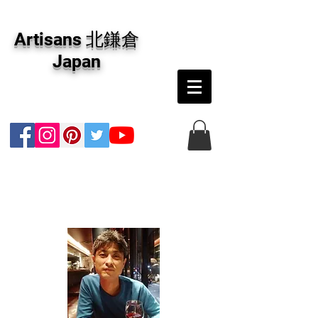
アーティザンズ北鎌倉は絵画販売・絵画購入の
専門画廊です。油彩画・パステル画・日本画・
Artisans 北鎌倉
版画・切り絵など、コンテンポラリー並びにフ
ァインアートのオンライン販売をしています。
Japan
日本国内の抽象画・具象画の画家に加え、海外
のアーティストの作品もお取り寄せ頂けます。
インテリアとして、大切な方へのギフトとし
て、注文絵画も承ります。