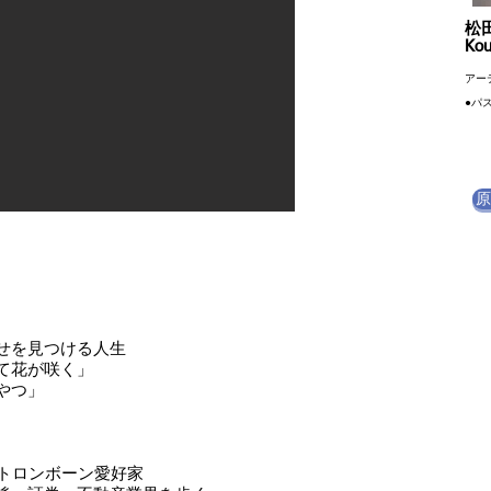
松
Kou
アー
​●パ
原
せを見つける人生
て花が咲く」
やつ」
、トロンボーン愛好家