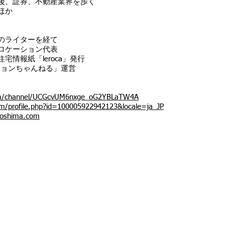
後、証券、不動産業界を歩く
ほか
のライターを経て
ロケーション代表
情報紙「leroca」発行
ケーションちゃんねる」運営
om/channel/UCGcvUM6nxge_oG2YBLaTW4A
m/profile.php?id=100005922942123&locale=ja_JP
goshima.com