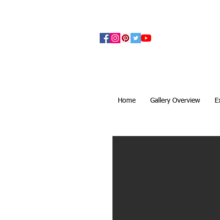
アーティザンズ北鎌倉は絵画販売・絵画購入の
ます。日本国内の抽象画・具象画の画家に
Home
Gallery Overview
E