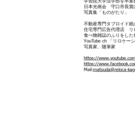
学習院大学法学部を卒業
日本光画会 守口市長賞
写真集「ものがたり」
不動産専門タブロイド紙
住宅専門広告代理店 リ
食べ物雑誌のふりをした住宅
YouTube ch 「リロ
写真家、随筆家
https://www.youtube.c
https://www.facebook.co
Mail:
matsuda@reloca-ka