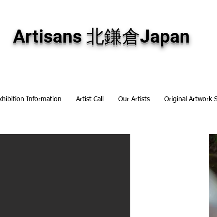
専門画廊です。油彩画・パステル画・日本画・版画・切り絵など、コンテンポラリー
加え、海外のアーティストの作品もお取り寄せ頂けます。インテリアとして、大切な
Artisans 北鎌倉Japan
xhibition Information
Artist Call
Our Artists
Original Artwork 