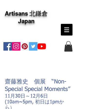
アーティザンズ北鎌倉は絵画販売・絵画購入の
専門画廊です。油彩画・パステル画・日本画・
Artisans 北鎌倉
版画・切り絵など、コンテンポラリー並びにフ
ァインアートのオンライン販売をしています。
Japan
日本国内の抽象画・具象画の画家に加え、海外
のアーティストの作品もお取り寄せ頂けます。
インテリアとして、大切な方へのギフトとし
て、注文絵画も承ります。
齋藤雅史 個展 “Non-
Special Special Moments”
11月30日～12月6日
(10am~5pm, 初日は1pmか
ら）