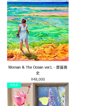
Woman & The Ocean ver.L - 齋藤雅
史
Price
¥48,000
SOLD