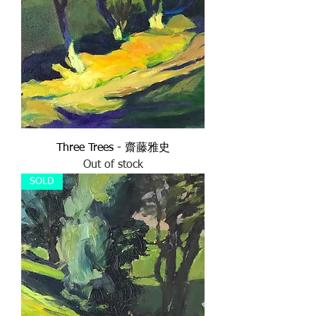
Three Trees - 齋藤雅史
Out of stock
SOLD