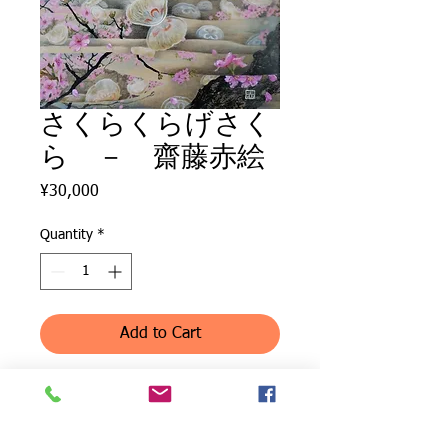
さくらくらげさく
ら － 齋藤赤絵
Price
¥30,000
Quantity
*
Add to Cart
Sakura Jellyfish Sakura －
Beeswax Mixed Media by Akae Saito