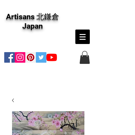
アーティザンズ北鎌倉は絵画販売・絵画購入の
専門画廊です。油彩画・パステル画・日本画・
Artisans 北鎌倉
版画・切り絵など、コンテンポラリー並びにフ
ァインアートのオンライン販売をしています。
Japan
日本国内の抽象画・具象画の画家に加え、海外
のアーティストの作品もお取り寄せ頂けます。
インテリアとして、大切な方へのギフトとし
て、注文絵画も承ります。