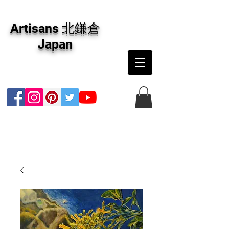
アーティザンズ北鎌倉は絵画販売・絵画購入の
専門画廊です。油彩画・パステル画・日本画・
Artisans 北鎌倉
版画・切り絵など、コンテンポラリー並びにフ
ァインアートのオンライン販売をしています。
Japan
日本国内の抽象画・具象画の画家に加え、海外
のアーティストの作品もお取り寄せ頂けます。
インテリアとして、大切な方へのギフトとし
て、注文絵画も承ります。