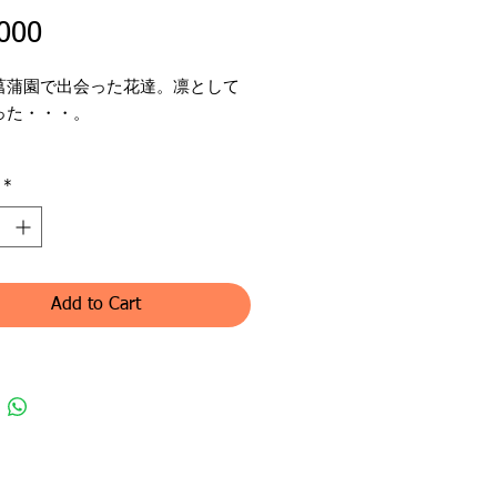
Price
000
菖蒲園で出会った花達。凛として
った・・・。
ンル：水彩画（原画）
*
名：仙女
名：わたなべももこ
作家の詳細
・印：右下
体：水彩紙
Add to Cart
: F8号 (45.5 x 38cm)
: 64.5×57cm
国送料無料。国外へは現在対応し
ません。
pping for nation Japan. No
 to out of country now.