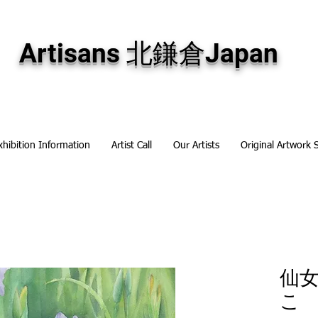
専門画廊です。油彩画・パステル画・日本画・版画・切り絵など、コンテンポラリー
加え、海外のアーティストの作品もお取り寄せ頂けます。インテリアとして、大切な
Artisans 北鎌倉Japan
xhibition Information
Artist Call
Our Artists
Original Artwork 
仙
こ