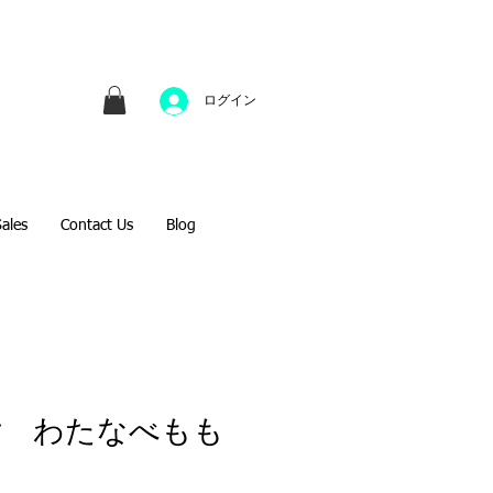
並びにファインアートのオンライン販売をしてい
方へのギフトとして、注文絵画も承ります。
ログイン
Sales
Contact Us
Blog
女 わたなべもも