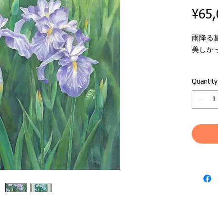
¥65,
雨降る
美しか
●ジャ
Quantity
●作品
●作家
を見る
●落款
●支持
●絵サイズ 
●額外寸 
日本全
ており
Free shi
shipping