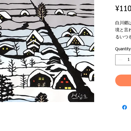
¥110
白川郷
境と言
るいつ
トーン
Quantity
●作品
●作家
●ジャ
●絵サイ
●額外寸：
日本全
ており
Free shi
shipping