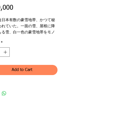
Price
,000
は日本有数の豪雪地帯、かつて秘
われていた。一面の雪、屋根に降
もる雪、白一色の豪雪地帯をモノ
で表現した。
*
名：冬の白川郷
名：東山一勇気
作家の紹介を見る
ンル：切り絵（原画）
ズ：２号 (20×23 ㎝)
Add to Cart
45 x 37 ㎝ (四切）
国送料無料、国外へは現在搬送し
ません。
pping for nation Japan. No
 for out of country now.