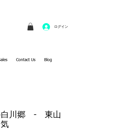
並びにファインアートのオンライン販売をしてい
方へのギフトとして、注文絵画も承ります。
ログイン
Sales
Contact Us
Blog
白川郷 - 東山
勇気