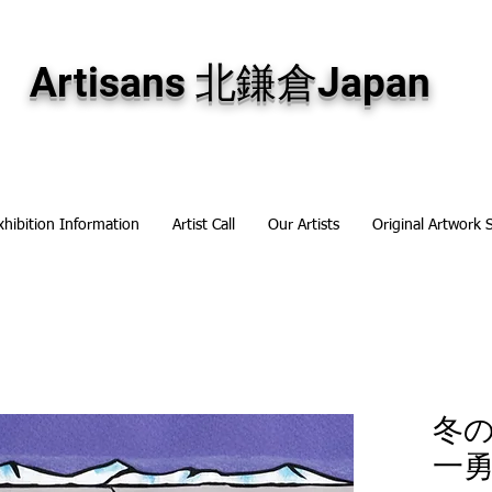
専門画廊です。油彩画・パステル画・日本画・版画・切り絵など、コンテンポラリー
加え、海外のアーティストの作品もお取り寄せ頂けます。インテリアとして、大切な
Artisans 北鎌倉Japan
xhibition Information
Artist Call
Our Artists
Original Artwork 
冬の
一