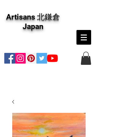
アーティザンズ北鎌倉は絵画販売・絵画購入の
専門画廊です。油彩画・パステル画・日本画・
Artisans 北鎌倉
版画・切り絵など、コンテンポラリー並びにフ
ァインアートのオンライン販売をしています。
Japan
日本国内の抽象画・具象画の画家に加え、海外
のアーティストの作品もお取り寄せ頂けます。
インテリアとして、大切な方へのギフトとし
て、注文絵画も承ります。