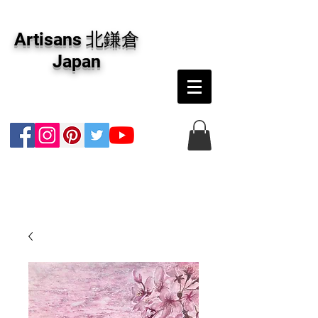
アーティザンズ北鎌倉は絵画販売・絵画購入の
専門画廊です。油彩画・パステル画・日本画・
Artisans 北鎌倉
版画・切り絵など、コンテンポラリー並びにフ
ァインアートのオンライン販売をしています。
Japan
日本国内の抽象画・具象画の画家に加え、海外
のアーティストの作品もお取り寄せ頂けます。
インテリアとして、大切な方へのギフトとし
て、注文絵画も承ります。