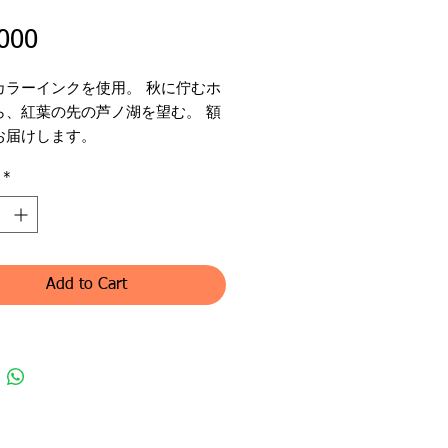
Price
000
カラーインクを使用。 秋に佇むホ
ら、紅葉の先の芦ノ湖を望む。 額
お届けします。
*
：山のホテル 1
名：森木愛琥
作家の紹介を見る
ンル：ミクストメディア（原画）
体：水彩紙
：21 x 29.7 cm
Add to Cart
サイズ：なし
国送料無料、国外送料は一律
00別途決済頂きます。
pping for nation Japan,
al￥8,000 for out of country.