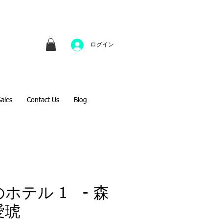
並びにファインアートのオンライン販売をしてい
方へのギフトとして、注文絵画も承ります。
ログイン
Sales
Contact Us
Blog
ホテル 1 - 森
愛琥