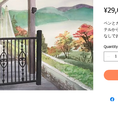
¥29,
ペンと
テルか
なしで
Quantity
●作品名
●作家
●ジャ
●支持
●絵サイズ
●額外
日本全
￥8,0
Free shi
addition