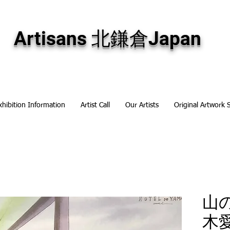
専門画廊です。油彩画・パステル画・日本画・版画・切り絵など、コンテンポラリー
加え、海外のアーティストの作品もお取り寄せ頂けます。インテリアとして、大切な
Artisans 北鎌倉Japan
xhibition Information
Artist Call
Our Artists
Original Artwork 
山の
木