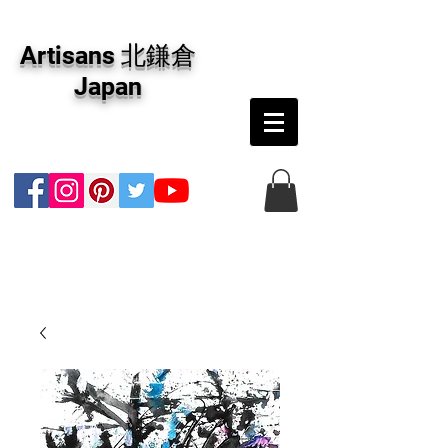
アーティザンズ北鎌倉は絵画販売・絵画購入の
専門画廊です。油彩画・パステル画・日本画・
Artisans 北鎌倉
版画・切り絵など、コンテンポラリー並びにフ
ァインアートのオンライン販売をしています。
Japan
日本国内の抽象画・具象画の画家に加え、海外
のアーティストの作品もお取り寄せ頂けます。
インテリアとして、大切な方へのギフトとし
て、注文絵画も承ります。