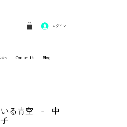
並びにファインアートのオンライン販売をしてい
方へのギフトとして、注文絵画も承ります。
ログイン
Sales
Contact Us
Blog
いる青空 - 中
淳子