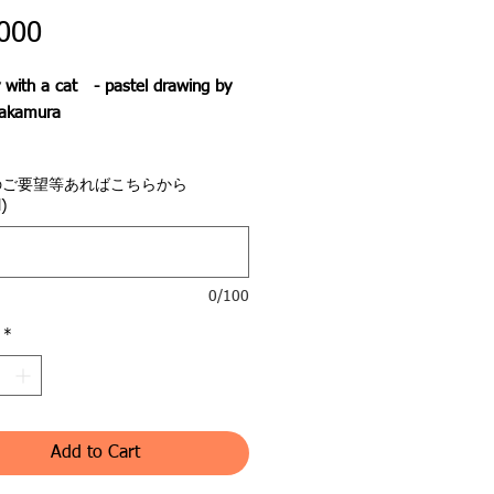
Price
000
y with a cat - pastel drawing by
Nakamura
という名の猫
のご要望等あればこちらから
)
にある日突然思いもかけない出来
こった。
0/100
撫でてくれる大切なひとがいなく
のだ。
*
度と会えない事を悟ったチェロ。
からチェロは人前では身体を半分
Add to Cart
ドアの向こうから