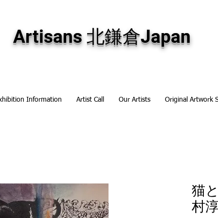
専門画廊です。油彩画・パステル画・日本画・版画・切り絵など、コンテンポラリー
加え、海外のアーティストの作品もお取り寄せ頂けます。インテリアとして、大切な
Artisans 北鎌倉Japan
xhibition Information
Artist Call
Our Artists
Original Artwork 
猫と
村