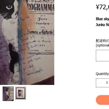
¥72,
Blue sk
Junko 
チェロ
配送時
(optional
その猫
事が起
お腹を
なった
Quantity
もう2
その日
隠して