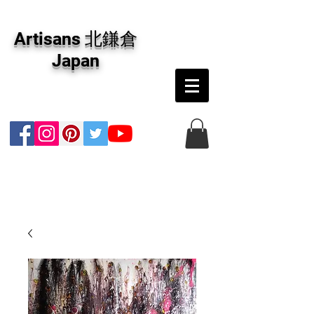
アーティザンズ北鎌倉は絵画販売・絵画購入の
専門画廊です。油彩画・パステル画・日本画・
Artisans 北鎌倉
版画・切り絵など、コンテンポラリー並びにフ
ァインアートのオンライン販売をしています。
Japan
日本国内の抽象画・具象画の画家に加え、海外
のアーティストの作品もお取り寄せ頂けます。
インテリアとして、大切な方へのギフトとし
て、注文絵画も承ります。