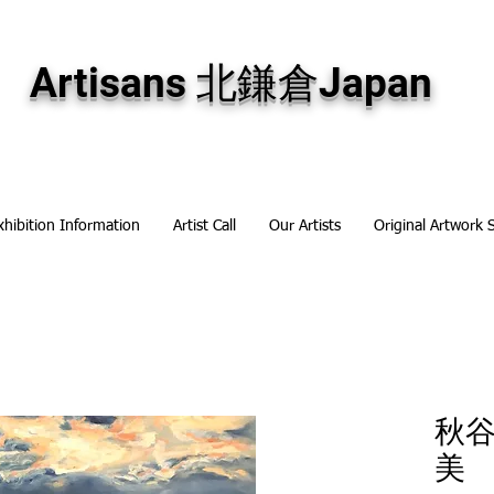
専門画廊です。油彩画・パステル画・日本画・版画・切り絵など、コンテンポラリー
加え、海外のアーティストの作品もお取り寄せ頂けます。インテリアとして、大切な
Artisans 北鎌倉Japan
xhibition Information
Artist Call
Our Artists
Original Artwork 
秋
美