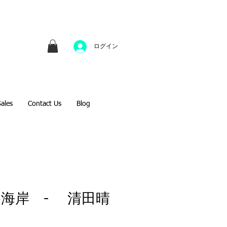
並びにファインアートのオンライン販売をしてい
方へのギフトとして、注文絵画も承ります。
ログイン
Sales
Contact Us
Blog
谷海岸 - 清田晴