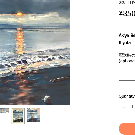
SKU: HFP
¥850
Akiya Be
Kiyota
配送時
葉山の
(optional
谷海岸
日没前
しむ最
部屋に
Quantity
います
白い壁
れた部
のコン
ら、カ