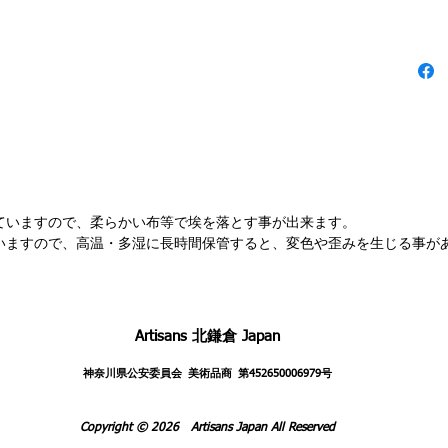
202
美術家協会（
Assoc
Akiya Be
Kiyota
It's sun
Yokosuka
ていますので、柔らかい布等で埃を落とす事が出来ます。
いますので、高温・多湿に長時間保管すると、変色や歪みを生じる事が
It depic
sunset 
sunset a
Artisans 北鎌倉 Japan
It is ma
intentio
神奈川県公安委員会​​ 美術品商 第452650006979号
It's an 
perfectl
Copyright © 2026 Artisans Japan All Reserved
coordina