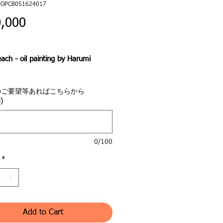
-OPCB051624017
Price
,000
ach - oil painting by Harumi
のご要望等あればこちらから
少し南側、横須賀市に位置する秋
)
の夕暮れです。
海の静けさと、今日という日を惜
後の夕日の躍動感を描きました。
0/100
飾る事を意識して、6色で構成して
*
。
とこれらの色でコーディネートさ
屋にはピッタリ合うと言う逆発想
セプトです。貴方のお部屋の色か
Add to Cart
ラーコーディネート致します。