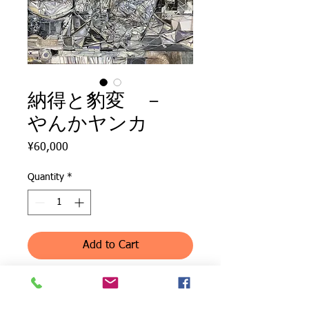
納得と豹変 －
やんかヤンカ
Price
¥60,000
Quantity
*
Add to Cart
A soldier destined to die -