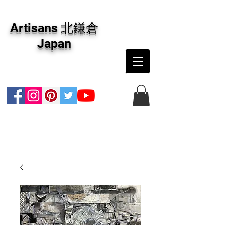
アーティザンズ北鎌倉は絵画販売・絵画購入の
専門画廊です。油彩画・パステル画・日本画・
Artisans 北鎌倉
版画・切り絵など、コンテンポラリー並びにフ
ァインアートのオンライン販売をしています。
Japan
日本国内の抽象画・具象画の画家に加え、海外
のアーティストの作品もお取り寄せ頂けます。
インテリアとして、大切な方へのギフトとし
て、注文絵画も承ります。