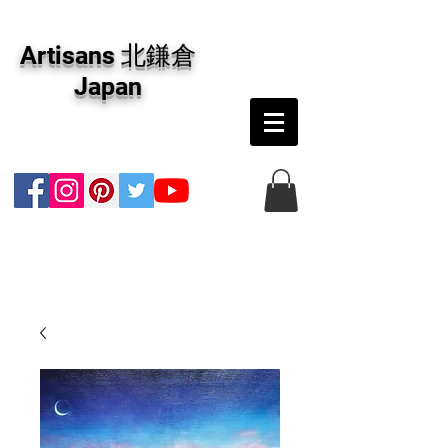
アーティザンズ北鎌倉は絵画販売・絵画購入の
専門画廊です。油彩画・パステル画・日本画・
Artisans 北鎌倉
版画・切り絵など、コンテンポラリー並びにフ
ァインアートのオンライン販売をしています。
Japan
日本国内の抽象画・具象画の画家に加え、海外
のアーティストの作品もお取り寄せ頂けます。
インテリアとして、大切な方へのギフトとし
て、注文絵画も承ります。