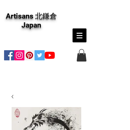
アーティザンズ北鎌倉は絵画販売・絵画購入の
専門画廊です。油彩画・パステル画・日本画・
Artisans 北鎌倉
版画・切り絵など、コンテンポラリー並びにフ
ァインアートのオンライン販売をしています。
Japan
日本国内の抽象画・具象画の画家に加え、海外
のアーティストの作品もお取り寄せ頂けます。
インテリアとして、大切な方へのギフトとし
て、注文絵画も承ります。