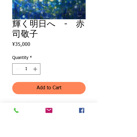
輝く明日へ - 赤
司敬子
Price
¥35,000
Quantity
*
Add to Cart
希望の光と同じシリーズです。明日
はきっと輝くという願いを込めて描
きました。
To a shining tomorrow - Acrylic