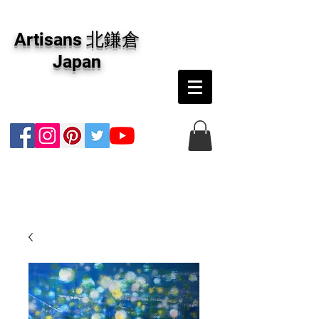
アーティザンズ北鎌倉は絵画販売・絵画購入の
専門画廊です。油彩画・パステル画・日本画・
Artisans 北鎌倉
版画・切り絵など、コンテンポラリー並びにフ
ァインアートのオンライン販売をしています。
Japan
日本国内の抽象画・具象画の画家に加え、海外
のアーティストの作品もお取り寄せ頂けます。
インテリアとして、大切な方へのギフトとし
て、注文絵画も承ります。