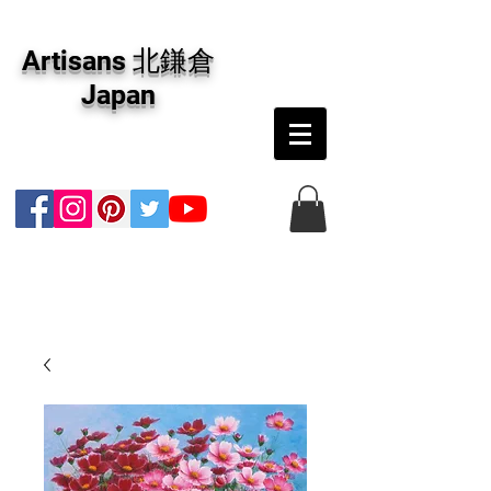
アーティザンズ北鎌倉は絵画販売・絵画購入の
専門画廊です。油彩画・パステル画・日本画・
Artisans 北鎌倉
版画・切り絵など、コンテンポラリー並びにフ
ァインアートのオンライン販売をしています。
Japan
日本国内の抽象画・具象画の画家に加え、海外
のアーティストの作品もお取り寄せ頂けます。
インテリアとして、大切な方へのギフトとし
て、注文絵画も承ります。