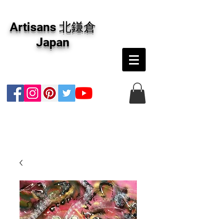
アーティザンズ北鎌倉は絵画販売・絵画購入の
専門画廊です。油彩画・パステル画・日本画・
Artisans 北鎌倉
版画・切り絵など、コンテンポラリー並びにフ
ァインアートのオンライン販売をしています。
Japan
日本国内の抽象画・具象画の画家に加え、海外
のアーティストの作品もお取り寄せ頂けます。
インテリアとして、大切な方へのギフトとし
て、注文絵画も承ります。