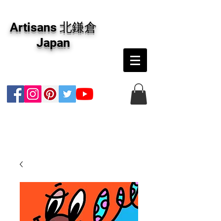
アーティザンズ北鎌倉は絵画販売・絵画購入の
専門画廊です。油彩画・パステル画・日本画・
Artisans 北鎌倉
版画・切り絵など、コンテンポラリー並びにフ
ァインアートのオンライン販売をしています。
Japan
日本国内の抽象画・具象画の画家に加え、海外
のアーティストの作品もお取り寄せ頂けます。
インテリアとして、大切な方へのギフトとし
て、注文絵画も承ります。