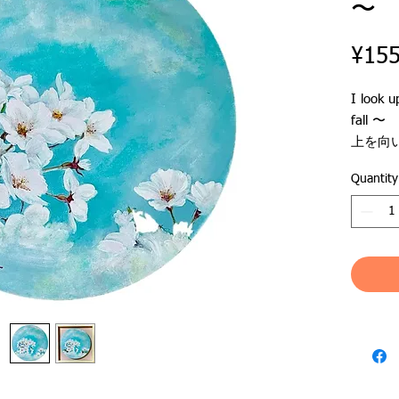
〜 
¥155
I look u
fall 〜
上を向
涙が溢
Quantity
思い出
ひとり
しあわ
しあわ
＿＿＿
2020
世界中
い、
規制の
た。
哀しみ