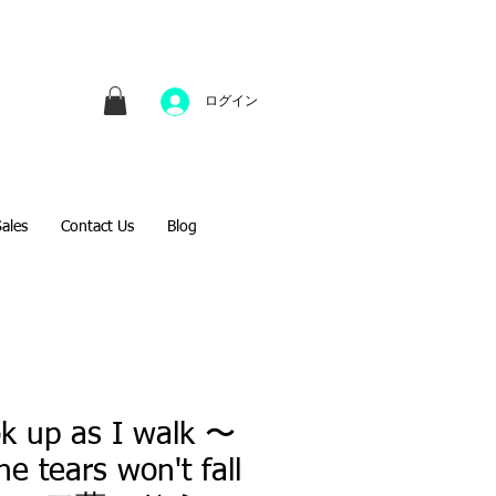
並びにファインアートのオンライン販売をしてい
方へのギフトとして、注文絵画も承ります。
ログイン
Sales
Contact Us
Blog
ok up as I walk 〜
he tears won't fall