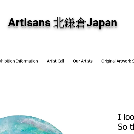
専門画廊です。油彩画・パステル画・日本画・版画・切り絵など、コンテンポラリー
加え、海外のアーティストの作品もお取り寄せ頂けます。インテリアとして、大切な
Artisans 北鎌倉Japan
xhibition Information
Artist Call
Our Artists
Original Artwork 
I lo
So t