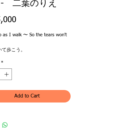
- 二葉のりえ
Price
,000
p as I walk 〜 So the tears won't
いて歩こう。
れないように
*
す春の日
ぼっちの夜
せは雲の上に
せは空の上に
＿＿＿＿＿＿＿
Add to Cart
年 世界が一変
の沢山の人々が大切なものを失
中に生きることになってしまっ
は大きく、