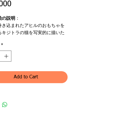
Price
000
絵の説明
：
巻き込まれたアヒルのおもちゃを
るキジトラの猫を写実的に描いた
。
*
ンル：油彩画（原画）
Splash
名：糸井桂子
Add to Cart
・印：有
体：麻キャンバス
状態：良好
態：良好
：F3号 27.3cm x 22.0cm
5.5 x 41.0cm
材：木製