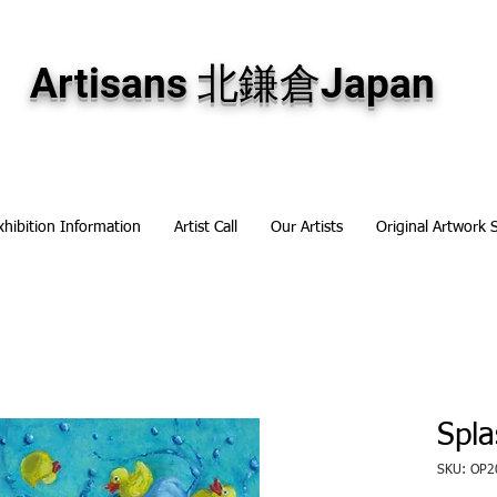
専門画廊です。油彩画・パステル画・日本画・版画・切り絵など、コンテンポラリー
加え、海外のアーティストの作品もお取り寄せ頂けます。インテリアとして、大切な
Artisans 北鎌倉Japan
xhibition Information
Artist Call
Our Artists
Original Artwork 
Spla
SKU: OP