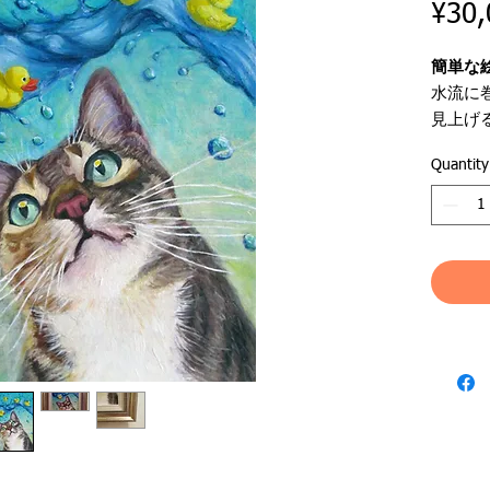
¥30,
簡単な
水流に
見上げ
油彩画
Quantity
●ジャ
●作品名：
●作家
●落款
●支持
●作品
●額状
●絵サイズ
●額外寸 3
●額素