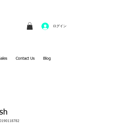
並びにファインアートのオンライン販売をしてい
方へのギフトとして、注文絵画も承ります。
ログイン
Sales
Contact Us
Blog
sh
20190118782