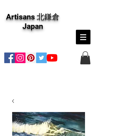
アーティザンズ北鎌倉は絵画販売・絵画購入の
専門画廊です。油彩画・パステル画・日本画・
Artisans 北鎌倉
版画・切り絵など、コンテンポラリー並びにフ
ァインアートのオンライン販売をしています。
Japan
日本国内の抽象画・具象画の画家に加え、海外
のアーティストの作品もお取り寄せ頂けます。
インテリアとして、大切な方へのギフトとし
て、注文絵画も承ります。