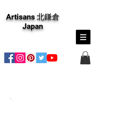
アーティザンズ北鎌倉は絵画販売・絵画購入の
専門画廊です。油彩画・パステル画・日本画・
Artisans 北鎌倉
版画・切り絵など、コンテンポラリー並びにフ
ァインアートのオンライン販売をしています。
Japan
日本国内の抽象画・具象画の画家に加え、海外
のアーティストの作品もお取り寄せ頂けます。
インテリアとして、大切な方へのギフトとし
て、注文絵画も承ります。