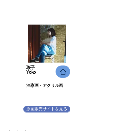
珱子
Yoko
​油彩画
・
アクリル画
原画販売サイトを見る