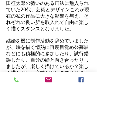
田征太郎の勢いのある画法に魅入られ
ていた20代、芸術とデザインこれが現
在の私の作品に大きな影響を与え、そ
れぞれの良い所を取入れて自由に楽し
く描くスタンスとなりました。
結婚を機に制作活動を辞めていました
が、絵を描く情熱に再度目覚め公募展
などにも積極的に参加したり、試行錯
誤したり、自分の絵と向き合ったりし
ましたが、楽しく描けているか？楽し
く描かないと意味がないのでは？さら
には、人が元気になり、癒され、喜ん
でもらえる物を制作する事が楽しく描
く事なのだと、描かせて貰っている事
が大事であると、沢山の人に教えて頂
きました。感謝しながら描かせて頂く
事で、人を元気づける、励ます、エネ
ルギーを与える絵『energizing art』と
してこれからも制作活動を続けて、世
の中に認めて頂きたいと思っていま