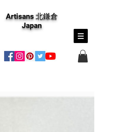
アーティザンズ北鎌倉は絵画販売・絵画購入の
専門画廊です。油彩画・パステル画・日本画・
Artisans 北鎌倉
版画・切り絵など、コンテンポラリー並びにフ
ァインアートのオンライン販売をしています。
Japan
日本国内の抽象画・具象画の画家に加え、海外
のアーティストの作品もお取り寄せ頂けます。
インテリアとして、大切な方へのギフトとし
て、注文絵画も承ります。